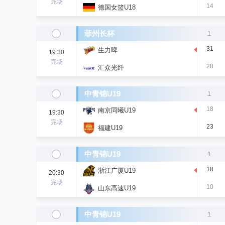
完场
14
德国女篮U18
菲州长杯
1
31
生力啤
19:30
完场
28
汇众光纤
中青锦U19
1
18
南京同曦U19
19:30
完场
23
福建U19
中青锦U19
1
18
浙江广厦U19
20:30
完场
10
山东高速U19
中青锦U19
1