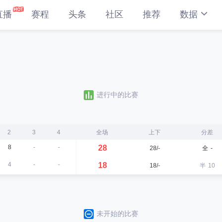
直播
赛程
头条
社区
推荐
数据
进行中的比赛
2
3
4
全场
上下
分差
8
-
-
28
28/-
全
-
4
-
-
18
18/-
半
10
未开始的比赛