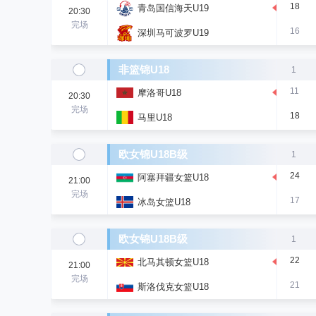
18
青岛国信海天U19
20:30
完场
16
深圳马可波罗U19
非篮锦U18
1
11
摩洛哥U18
20:30
完场
18
马里U18
欧女锦U18B级
1
24
阿塞拜疆女篮U18
21:00
完场
17
冰岛女篮U18
欧女锦U18B级
1
22
北马其顿女篮U18
21:00
完场
21
斯洛伐克女篮U18