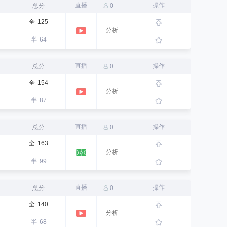
直播
操作
总分
0
全
125
分析
半
64
直播
操作
总分
0
全
154
分析
半
87
直播
操作
总分
0
全
163
分析
半
99
直播
操作
总分
0
全
140
分析
半
68