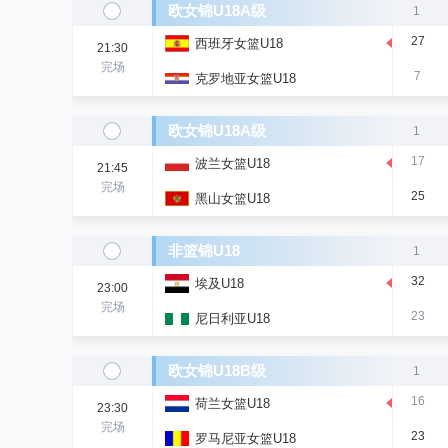
欧女锦U18A级
1
27
西班牙女篮U18
21:30
完场
7
克罗地亚女篮U18
欧女锦U18A级
1
17
波兰女篮U18
21:45
完场
25
黑山女篮U18
非篮锦U18
1
32
埃及U18
23:00
完场
23
尼日利亚U18
欧女锦U18B级
1
16
荷兰女篮U18
23:30
完场
23
罗马尼亚女篮U18