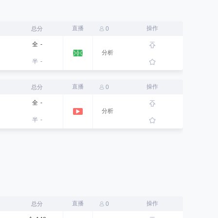
直播
操作
总分
0
全
-
分析
半
-
直播
操作
总分
0
全
-
分析
半
-
直播
操作
总分
0