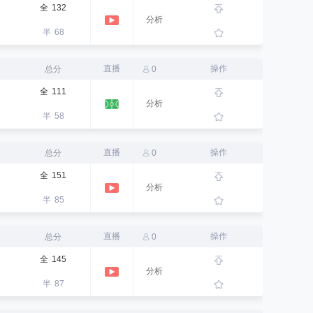
全
132
分析
半
68
直播
操作
总分
0
全
111
分析
半
58
直播
操作
总分
0
全
151
分析
半
85
直播
操作
总分
0
全
145
分析
半
87