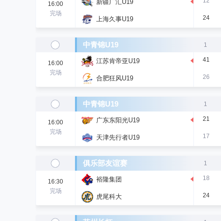
12
新疆广汇U19
16:00
完场
24
上海久事U19
中青锦U19
1
41
江苏肯帝亚U19
16:00
完场
26
合肥狂风U19
中青锦U19
1
21
广东东阳光U19
16:00
完场
17
天津先行者U19
俱乐部友谊赛
1
18
裕隆集团
16:30
完场
24
虎尾科大