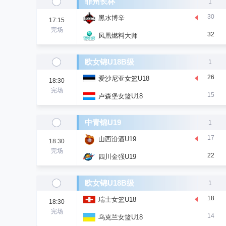
菲州长杯
1
30
黑水博辛
17:15
完场
32
凤凰燃料大师
欧女锦U18B级
1
26
爱沙尼亚女篮U18
18:30
完场
15
卢森堡女篮U18
中青锦U19
1
17
山西汾酒U19
18:30
完场
22
四川金强U19
欧女锦U18B级
1
18
瑞士女篮U18
18:30
完场
14
乌克兰女篮U18